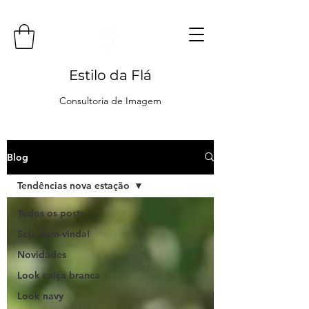
Estilo da Flá
Consultoria de Imagem
Blog
Tendências nova estação
Todos os posts
Seja bem-vinda!
Novidades
Look calça branca
Look navy