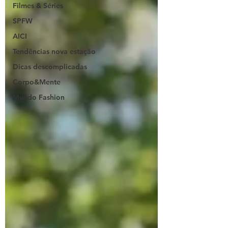
Filmes & Séries
SPFW
AICI
Tendências nova estação
Dicas descomplicadas
Corpo&Mente
Mundo Fashion