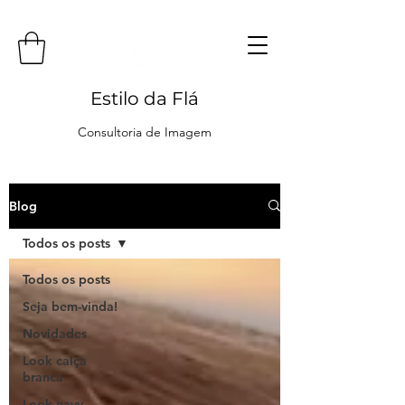
Estilo da Flá
Consultoria de Imagem
Blog
Todos os posts
Todos os posts
Seja bem-vinda!
Novidades
Look calça
branca
Look navy