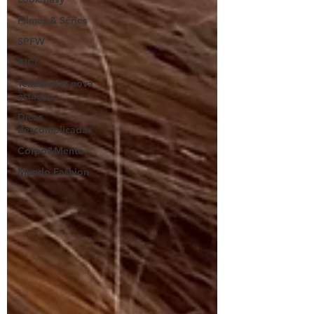
Filmes & Séries
SPFW
AICI
Tendências nova
estação
Dicas
descomplicadas
Corpo&Mente
Mundo Fashion