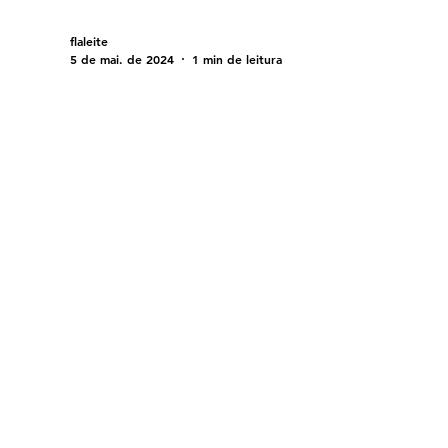
flaleite
5 de mai. de 2024
1 min de leitura
Você já pensou em
presentear sua mãe com a
experiência da Coloração
Pessoal?
Mãe, sabemos que você é uma mulher
extraordinária, que dedica seu tempo e
energia ao bem-estar da família. Mas hoje,
queremos dedicar um...