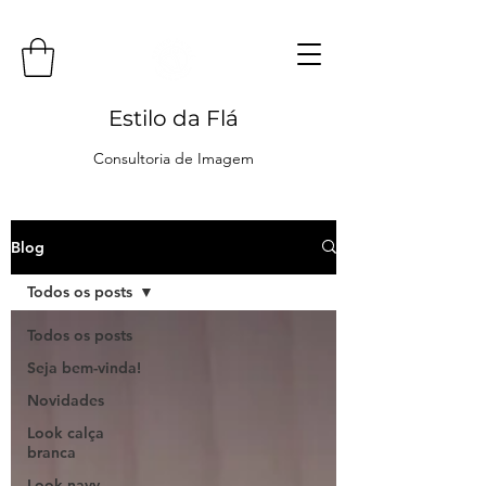
Estilo da Flá
Consultoria de Imagem
Blog
Todos os posts
Todos os posts
Seja bem-vinda!
Novidades
Look calça
branca
Look navy