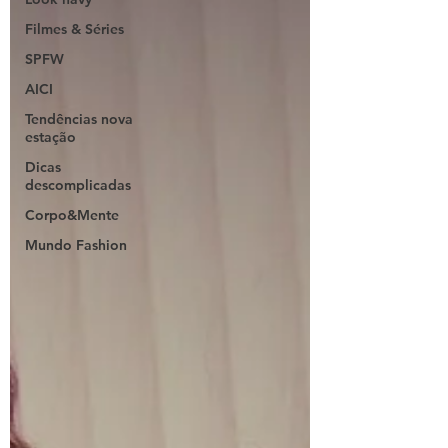
Filmes & Séries
SPFW
AICI
Tendências nova
estação
Dicas
descomplicadas
Corpo&Mente
Mundo Fashion