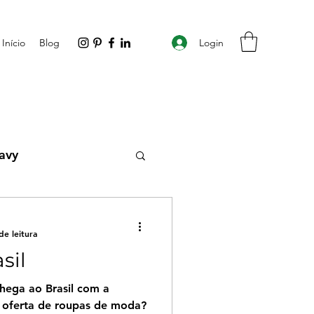
Login
Início
Blog
avy
omplicadas
de leitura
sil
a oferta de roupas de moda?