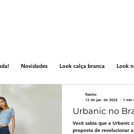
nda!
Novidades
Look calça branca
Look n
AICI
Tendências nova estação
Dicas desc
flaleite
12 de jan. de 2022
1 min 
Urbanic no Bra
Fashion
Você sabia que a Urbanic chega ao Brasil com a
proposta de revolucionar 