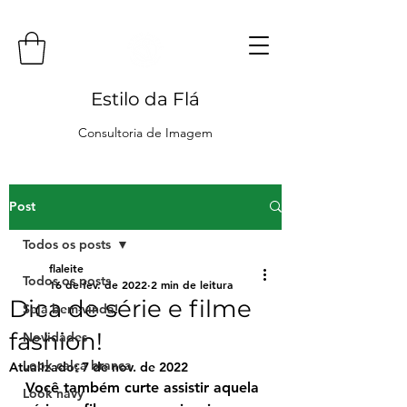
Estilo da Flá
Consultoria de Imagem
Post
Todos os posts
flaleite
Todos os posts
16 de fev. de 2022
2 min de leitura
Dica de série e filme
Seja bem-vinda!
fashion!
Novidades
Look calça branca
Atualizado:
7 de nov. de 2022
Você também curte assistir aquela 
Look navy