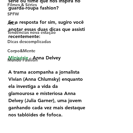
série ou filme que nos inspira no 
Filmes & Séries
guarda-roupa fashion?
SPFW
Se a resposta for sim, sugiro você 
AICI
anotar essas duas dicas que assisti 
Tendências nova estação
recentemente:
Dicas descomplicadas
Corpo&Mente
Minisérie
 - Anna Delvey
Mundo Fashion
A trama acompanha a jornalista 
Vivian (Anna Chlumsky) enquanto 
ela investiga a vida da 
glamourosa
 e misteriosa 
Anna 
Delvey
 (Julia Garner), uma jovem 
ganhando cada vez mais destaque 
nos tablóides de fofoca.