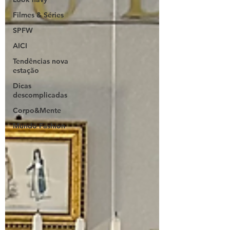
Filmes & Séries
SPFW
AICI
Tendências nova
estação
Dicas
descomplicadas
Corpo&Mente
Mundo Fashion