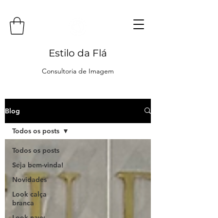
Estilo da Flá
Consultoria de Imagem
Blog
Todos os posts
Todos os posts
Seja bem-vinda!
Novidades
Look calça
branca
Look navy