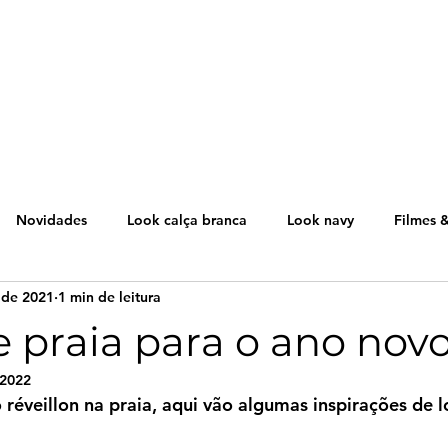
Novidades
Look calça branca
Look navy
Filmes &
 de 2021
1 min de leitura
o
Dicas descomplicadas
Corpo&Mente
Mundo Fash
 praia para o ano novo
 2022
 réveillon na praia, aqui vão algumas inspirações de 