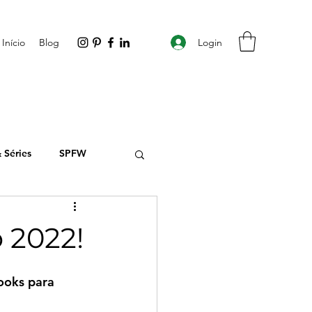
Login
Início
Blog
 Séries
SPFW
ion
 2022!
looks para 