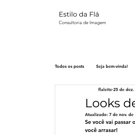
Estilo da Flá
Consultoria de Imagem
Todos os posts
Seja bem-vinda!
flaleite
25 de dez.
AICI
Tendências nova estaçã
Looks de
Atualizado:
7 de nov. de
Se você vai passar o
você arrasar!