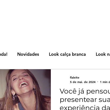
nda!
Novidades
Look calça branca
Look n
AICI
Tendências nova estação
Dicas desc
flaleite
5 de mai. de 2024
1 min d
Você já penso
Fashion
presentear su
experiência d