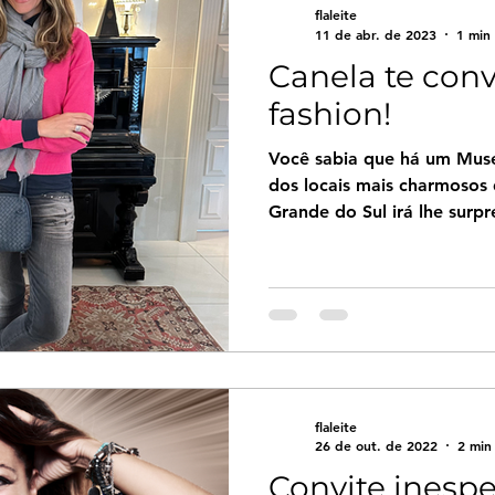
flaleite
11 de abr. de 2023
1 min 
Canela te con
fashion!
Você sabia que há um Mu
dos locais mais charmosos 
Grande do Sul irá lhe surp
flaleite
26 de out. de 2022
2 min 
Convite inespe