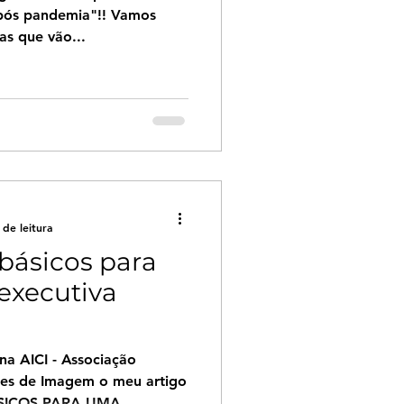
"pós pandemia"!! Vamos
as que vão...
 de leitura
básicos para
xecutiva
na AICI - Associação
ores de Imagem o meu artigo
ICOS PARA UMA...