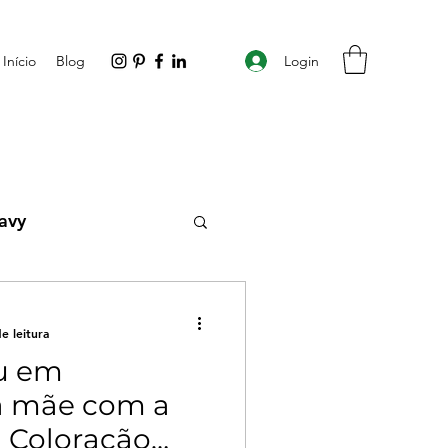
Login
Início
Blog
avy
omplicadas
e leitura
u em
a mãe com a
a Coloração